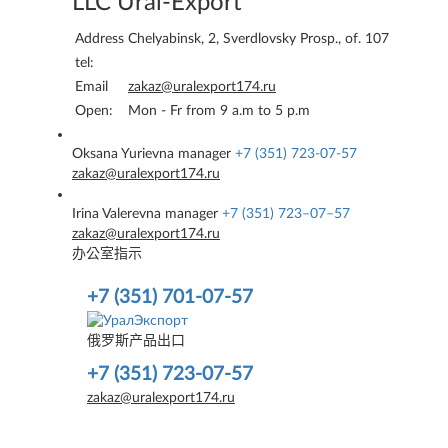
LLC Ural-Export
Address
Chelyabinsk, 2, Sverdlovsky Prosp., of. 107
tel:
Email
zakaz@uralexport174.ru
Open:
Mon - Fr from 9 a.m to 5 p.m
Oksana Yurievna
manager
+7 (351) 723-07-57
zakaz@uralexport174.ru
Irina Valerevna
manager
+7 (351) 723–07–57
zakaz@uralexport174.ru
办公室指示
+7 (351) 701-07-57
俄罗斯产品出口
+7 (351) 723-07-57
zakaz@uralexport174.ru