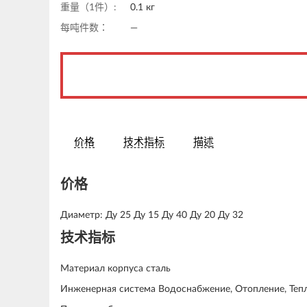
重量（1件）:
0.1 кг
每吨件数：
—
价格
技术指标
描述
价格
Диаметр: Ду 25 Ду 15 Ду 40 Ду 20 Ду 32
技术指标
Материал корпуса сталь
Инженерная система Водоснабжение, Отопление, Теп