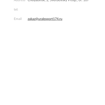
Address
Chelyabinsk, 2, Sverdlovsky Prosp., of. 107
tel:
Email
zakaz@uralexport174.ru
Open:
Mon - Fr from 9 a.m to 5 p.m
Oksana Yurievna
manager
+7 (351) 723-07-57