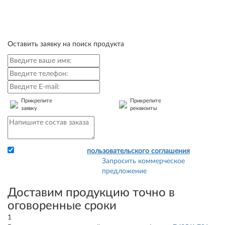
Оставить заявку на поиск продукта
Прикрепите
Прикрепите
заявку
реквизиты
Я принимаю условия
пользовательского соглашения
Запросить коммерческое
Прикрепите заявку и
предложение
свои реквизиты - и мы
сразу сможем выставить
Доставим продукцию точно в
Вам счет.
оговоренные сроки
1