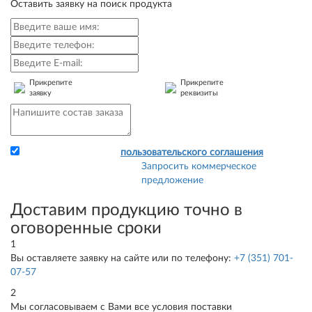
Оставить заявку на поиск продукта
Прикрепите
Прикрепите
заявку
реквизиты
Я принимаю условия
пользовательского соглашения
Запросить коммерческое
Прикрепите заявку и
предложение
свои реквизиты - и мы
сразу сможем выставить
Доставим продукцию точно в
Вам счет.
оговоренные сроки
1
Вы оставляете заявку на сайте или по телефону:
+7 (351) 701-
07-57
2
Мы согласовываем с Вами все условия поставки