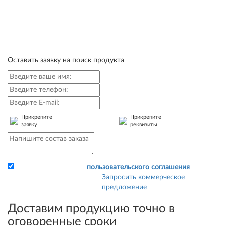
Оставить заявку на поиск продукта
Прикрепите
Прикрепите
заявку
реквизиты
Я принимаю условия
пользовательского соглашения
Запросить коммерческое
Прикрепите заявку и
предложение
свои реквизиты - и мы
сразу сможем выставить
Доставим продукцию точно в
Вам счет.
оговоренные сроки