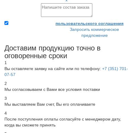
×
Я принимаю условия
пользовательского соглашения
Запросить коммерческое
Прикрепите заявку и
предложение
свои реквизиты - и мы
сразу сможем выставить
Доставим продукцию точно в
Вам счет.
оговоренные сроки
1
Вы оставляете заявку на сайте или по телефону:
+7 (351) 701-
07-57
2
Мы согласовываем с Вами все условия поставки
3
Мы выставляем Вам счет, Вы его оплачиваете
4
После поступления оплаты согласуйте с менеджером дату,
когда вы сможете принять