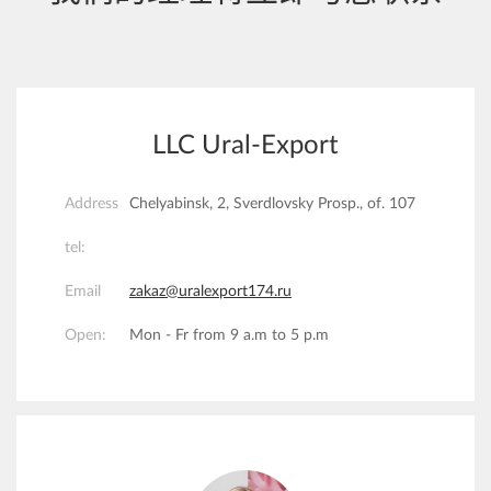
LLC Ural-Export
Address
Chelyabinsk, 2, Sverdlovsky Prosp., of. 107
tel:
Email
zakaz@uralexport174.ru
Open:
Mon - Fr from 9 a.m to 5 p.m