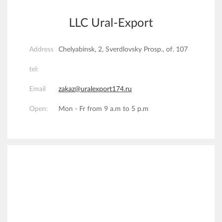
LLC Ural-Export
Address
Chelyabinsk, 2, Sverdlovsky Prosp., of. 107
tel:
Email
zakaz@uralexport174.ru
Open:
Mon - Fr from 9 a.m to 5 p.m