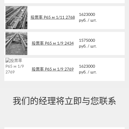
1623000
投票率 Р65 м 1/11 2768
руб. /
шт.
1575000
投票率 Р65 м 1/9 2434
руб. /
шт.
1623000
投票率 Р65 м 1/9 2769
руб. /
шт.
我们的经理将立即与您联系