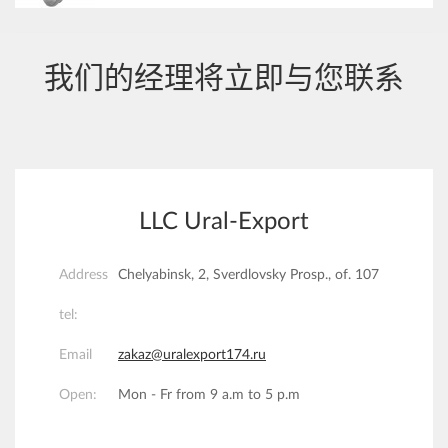
我们的经理将立即与您联系
LLC Ural-Export
Address
Chelyabinsk, 2, Sverdlovsky Prosp., of. 107
tel:
Email
zakaz@uralexport174.ru
Open:
Mon - Fr from 9 a.m to 5 p.m