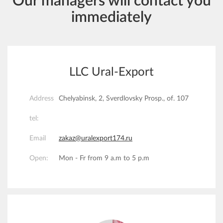
Our managers will contact you
immediately
LLC Ural-Export
Address
Chelyabinsk, 2, Sverdlovsky Prosp., of. 107
tel:
Email
zakaz@uralexport174.ru
Open:
Mon - Fr from 9 a.m to 5 p.m