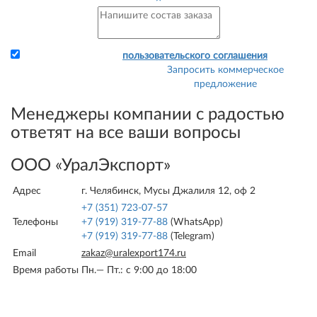
Я принимаю условия
пользовательского соглашения
Запросить коммерческое
Прикрепите заявку и
предложение
свои реквизиты - и мы
сразу сможем выставить
Менеджеры компании с радостью
Вам счет.
ответят на все ваши вопросы
ООО «УралЭкспорт»
Адрес
г. Челябинск, Мусы Джалиля 12, оф 2
+7 (351) 723-07-57
Телефоны
+7 (919) 319-77-88
(WhatsApp)
+7 (919) 319-77-88
(Telegram)
Email
zakaz@uralexport174.ru
Время работы
Пн.— Пт.: c 9:00 до 18:00