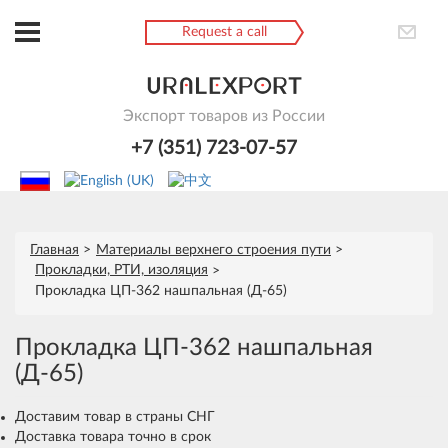
Request a call
Экспорт товаров из России
+7 (351) 723-07-57
Главная
Материалы верхнего строения пути
Прокладки, РТИ, изоляция
Пpoклaдкa ЦП-362 нaшпaльнaя (Д-65)
Пpoклaдкa ЦП-362 нaшпaльнaя
(Д-65)
Доставим товар в страны СНГ
Доставка товара точно в срок