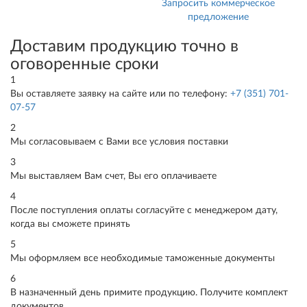
Запросить коммерческое
Прикрепите заявку и
предложение
свои реквизиты - и мы
сразу сможем выставить
Доставим продукцию точно в
Вам счет.
оговоренные сроки
1
Вы оставляете заявку на сайте или по телефону:
+7 (351) 701-
07-57
2
Мы согласовываем с Вами все условия поставки
3
Мы выставляем Вам счет, Вы его оплачиваете
4
После поступления оплаты согласуйте с менеджером дату,
когда вы сможете принять
5
Мы оформляем все необходимые таможенные документы
6
В назначенный день примите продукцию. Получите комплект
документов