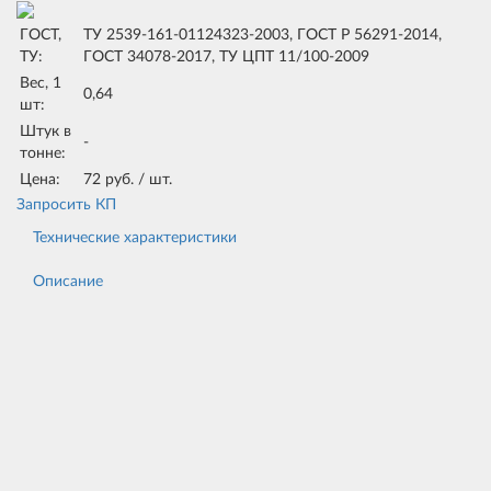
ГОСТ,
TУ 2539-161-01124323-2003, ГOCT P 56291-2014,
ТУ:
ГOCT 34078-2017, TУ ЦПT 11/100-2009
Вес, 1
0,64
шт:
Штук в
-
тонне:
Цена:
72
руб. /
шт.
Запросить КП
Технические характеристики
Описание
Наименование показателя
Значение
Условная прочность при растяжении, МПа, не
7,0
менее, *