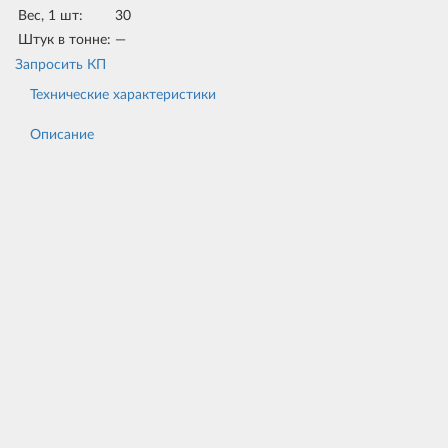
Вес, 1 шт:
30
Штук в тонне:
—
Запросить КП
Технические характеристики
Описание
гидравлический
Тип домкрата
двухплунжерный
Вес
30 кг
Размеры
400х170х687 мм
Номинальная грузоподъемность на
20 т
подъемной лапе
Макс. высота подъема
300 мм
Рабочее масло
И-20А ГОСТ 20799-75
Рабочий ход гидроцилиндра
175 мм