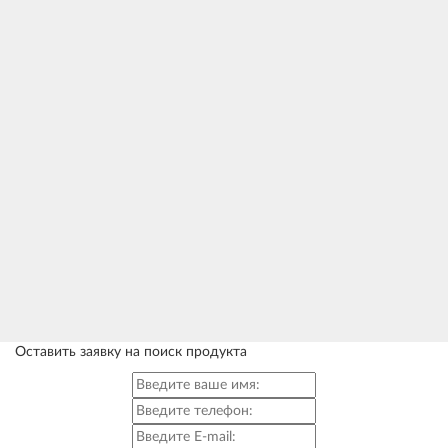
Макс усилие на рукоятке
147 (15) Н (кгс)
о
о
Условия эксплуатации:
от -40
С до+40
С
Высота подхвата (высота от
нижняя 90 мм /
подошвы до лапы)
верхняя 190 мм
Оставить заявку на поиск продукта