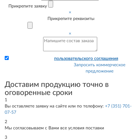
Прикрепите заявку
×
Прикрепите реквизиты
×
Я принимаю условия
пользовательского соглашения
Запросить коммерческое
Прикрепите заявку и
предложение
свои реквизиты - и мы
сразу сможем выставить
Доставим продукцию точно в
Вам счет.
оговоренные сроки
1
Вы оставляете заявку на сайте или по телефону:
+7 (351) 701-
07-57
2
Мы согласовываем с Вами все условия поставки
3