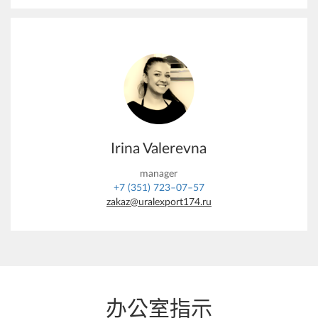
Irina Valerevna
manager
+7 (351) 723–07–57
zakaz@uralexport174.ru
办公室指示