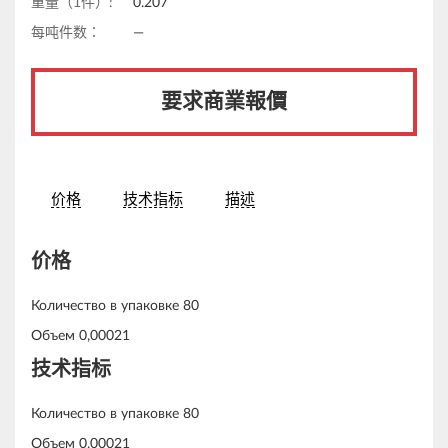
重量（1件）:
0.207
每吨件数：
—
要求商業報價
价格
技术指标
描述
价格
Количество в упаковке 80
Объем 0,00021
技术指标
Количество в упаковке 80
Объем 0,00021