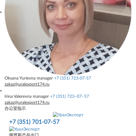
Oksana Yurievna
manager
+7 (351) 723-07-57
zakaz@uralexport174.ru
Irina Valerevna
manager
+7 (351) 723–07–57
zakaz@uralexport174.ru
办公室指示
+7 (351) 701-07-57
俄罗斯产品出口