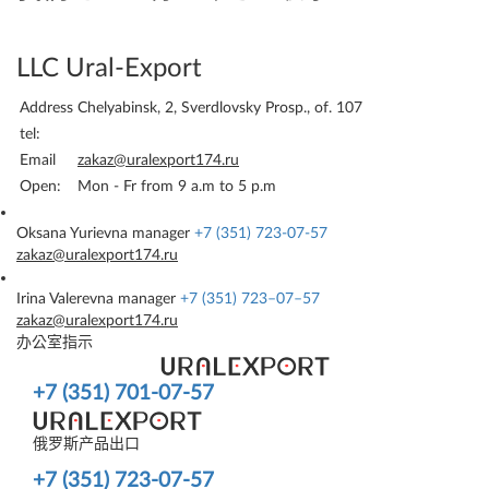
LLC Ural-Export
Address
Chelyabinsk, 2, Sverdlovsky Prosp., of. 107
tel:
Email
zakaz@uralexport174.ru
Open:
Mon - Fr from 9 a.m to 5 p.m
Oksana Yurievna
manager
+7 (351) 723-07-57
zakaz@uralexport174.ru
Irina Valerevna
manager
+7 (351) 723–07–57
zakaz@uralexport174.ru
办公室指示
+7 (351) 701-07-57
俄罗斯产品出口
+7 (351) 723-07-57