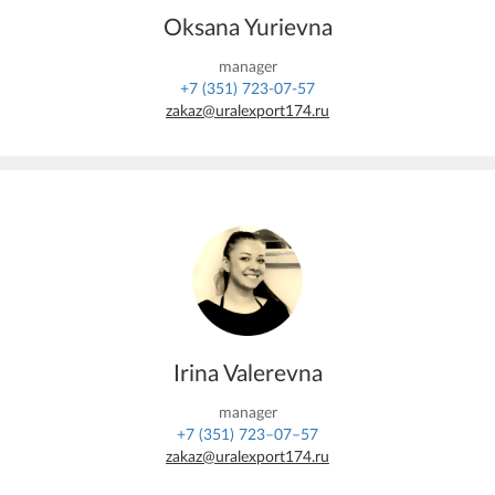
Oksana Yurievna
manager
+7 (351) 723-07-57
zakaz@uralexport174.ru
Irina Valerevna
manager
+7 (351) 723–07–57
zakaz@uralexport174.ru