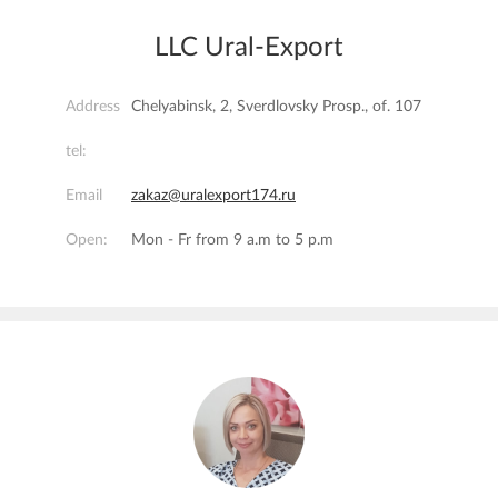
LLC Ural-Export
Address
Chelyabinsk, 2, Sverdlovsky Prosp., of. 107
tel:
Email
zakaz@uralexport174.ru
Open:
Mon - Fr from 9 a.m to 5 p.m