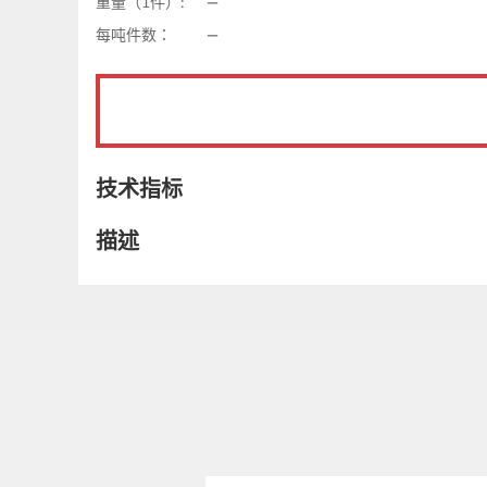
重量（1件）:
—
每吨件数：
—
技术指标
描述