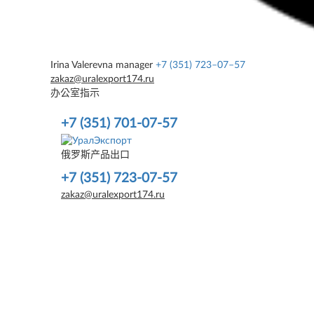
Irina Valerevna
manager
+7 (351) 723–07–57
zakaz@uralexport174.ru
办公室指示
+7 (351) 701-07-57
俄罗斯产品出口
+7 (351) 723-07-57
zakaz@uralexport174.ru