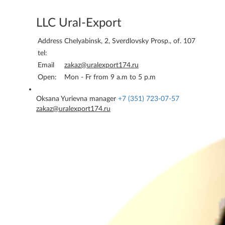
LLC Ural-Export
Address
Chelyabinsk, 2, Sverdlovsky Prosp., of. 107
tel:
Email
zakaz@uralexport174.ru
Open:
Mon - Fr from 9 a.m to 5 p.m
Oksana Yurievna
manager
+7 (351) 723-07-57
zakaz@uralexport174.ru