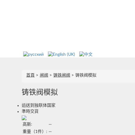
首頁
闸阀
铸铁闸阀
铸铁阀模拟
铸铁阀模拟
运送到独联体国家
準時交貨
高斯:
—
重量（1件）:
—