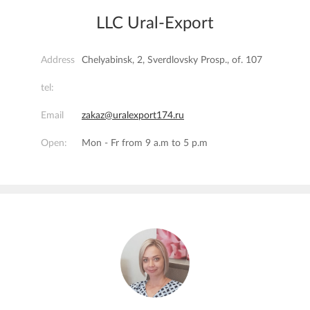
LLC Ural-Export
Address
Chelyabinsk, 2, Sverdlovsky Prosp., of. 107
tel:
Email
zakaz@uralexport174.ru
Open:
Mon - Fr from 9 a.m to 5 p.m