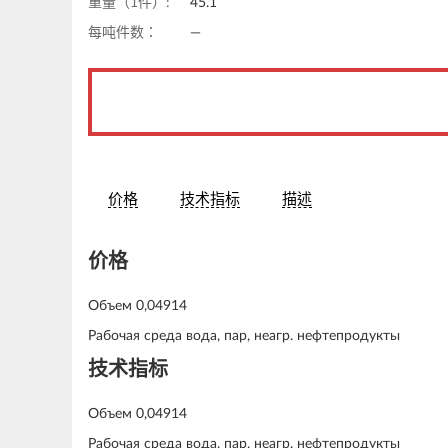
重量（1件）:
45.1
每吨件数：
—
价格
技术指标
描述
价格
Объем 0,04914
Рабочая среда вода, пар, неагр. нефтепродукты
技术指标
Объем 0,04914
Рабочая среда вода, пар, неагр. нефтепродукты