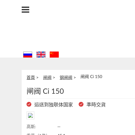
闸阀 Ci 150
首頁
闸阀
钢闸阀
闸阀 Ci 150
运送到独联体国家
準時交貨
高斯:
—