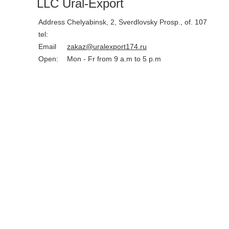
LLC Ural-Export
Address
Chelyabinsk, 2, Sverdlovsky Prosp., of. 107
tel:
Email
zakaz@uralexport174.ru
Open:
Mon - Fr from 9 a.m to 5 p.m