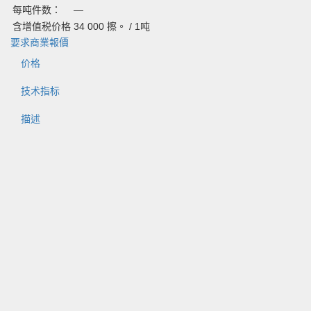
每吨件数：
—
含增值税价格
34 000
擦。 /
1吨
要求商業報價
价格
技术指标
描述
Наименование
Цена за т, руб.
Рельсы Р-65, кат. Т1
59 840
Рельсы Р-65, кат. Т1, Госрезерв
40 000
Характеристика
Значение
Высота рельса, мм
180
Ширина головки, мм
75
Ширина подошвы
150
Площадь поперечного сечения рельса, см2
82,65
Длина, м
12,5