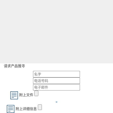
Грузонапряженность, млн.т.км /км в год
25-75
Класс годности
новые
请求产品搜寻
附上文件
×
附上详细信息