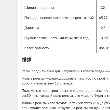
Ширина подошвы
132
Площадь поперечного сечения рельса, см2
65,99
Длина, м
12,5
Грузонапряженность, млн.т.км /км в год
10-25
Класс годности
новые
描述
Рельс предназначен для направления колеса подвижног
Новые рельсы железнодорожные типа Р50 по профилю
2000 и иметь длину 12,5 метра.
Пользуются при строительстве железнодорожных путей
вес50 кгна каждый метр рельса, это указано будет в м
Данные рельсы используют на тех участках Ж/Д путей
происходит большая нагрузка на рельсы, то нужно ис