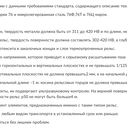
твии с данными требованиями стандарта, содержащего описание тех
арки 76 и микролегированная сталь 76Ф,76Т и 76Ц марок.
к, твердость металла должна быть от 311 до 420 НВ и по длине, не
льс, твердость поверхности должна составлять 302-420 НВ, а глуб
тенсита в закалочных концах и слое термоупроченных рельс.
го напряжения, которое приводит к серьезному расшатыванию паза н
 горизонтальных и вертикальных плоскостях и не превышать 1/125
ертикальных плоскостях не должна превышать2 мм, а на начальной 
ачальной длине –1 м. косина рельсовых торцов не должна превыш
екты, их подвергают ультразвуковому контролю. На верхней повер
ости рельс р50 не могут быть больше4 м.
ент элементов, предназначенных именно с таким типом рельс.
 любым видом трансопорта в установленный срок или раньше.
ться без лишних проблем.