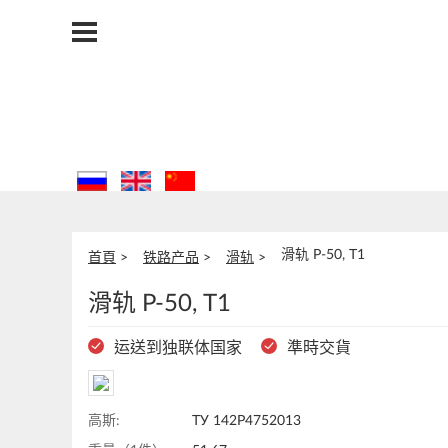
滑轨 Р-50, Т1
首頁
铁路产品
滑轨
滑轨 Р-50, Т1
运送到独联体国家
準時交貨
高斯:
ТУ 142Р4752013