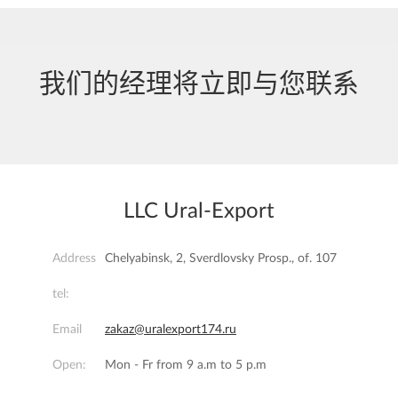
我们的经理将立即与您联系
LLC Ural-Export
Address
Chelyabinsk, 2, Sverdlovsky Prosp., of. 107
tel:
Email
zakaz@uralexport174.ru
Open:
Mon - Fr from 9 a.m to 5 p.m