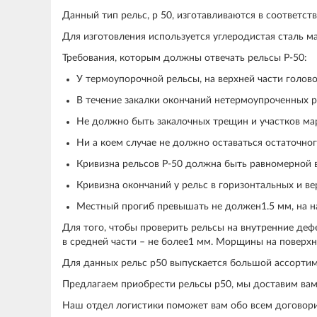
Данный тип рельс, р 50, изготавливаются в соответс
Для изготовления используется углеродистая сталь м
Требования, которым должны отвечать рельсы Р-50:
У термоупорочной рельсы, на верхней части голово
В течение закалки окончаний нетермоупроченных ре
Не должно быть закалочных трещин и участков мар
Ни а коем случае не должно оставаться остаточно
Кривизна рельсов Р-50 должна быть равномерной в
Кривизна окончаний у рельс в горизонтальных и в
Местный прогиб превышать не должен1.5 мм, на н
Для того, чтобы проверить рельсы на внутренние деф
в средней части – не более1 мм. Морщины на поверхн
Для данных рельс р50 выпускается большой ассортим
Предлагаем приобрести рельсы р50, мы доставим вам
Наш отдел логистики поможет вам обо всем договори