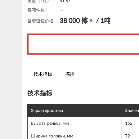
重量（1件）:
51,67
每吨件数：
—
38 000
擦。 /
1吨
含增值税价格
技术指标
描述
技术指标
Характеристика
Значен
Высота рельса, мм
152
Ширина головки, мм
72