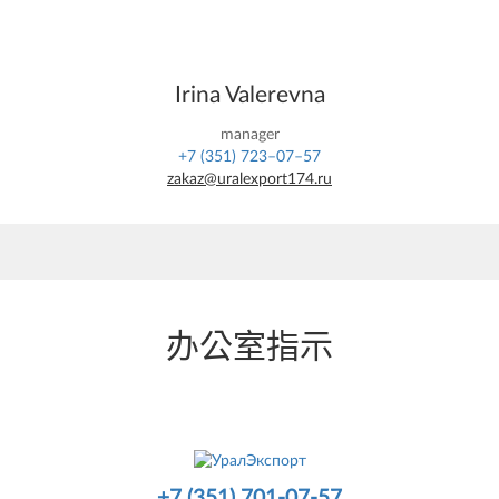
Irina Valerevna
manager
+7 (351) 723–07–57
zakaz@uralexport174.ru
办公室指示
+7 (351) 701-07-57