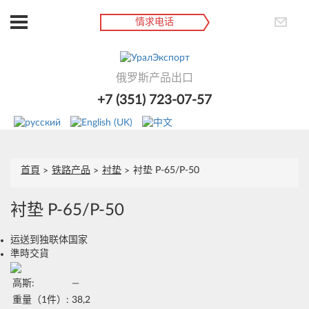
情求电话
俄罗斯产品出口
+7 (351) 723-07-57
首頁
铁路产品
衬垫
衬垫 Р-65/Р-50
衬垫 Р-65/Р-50
运送到独联体国家
準時交貨
高斯:
—
重量（1件）:
38,2