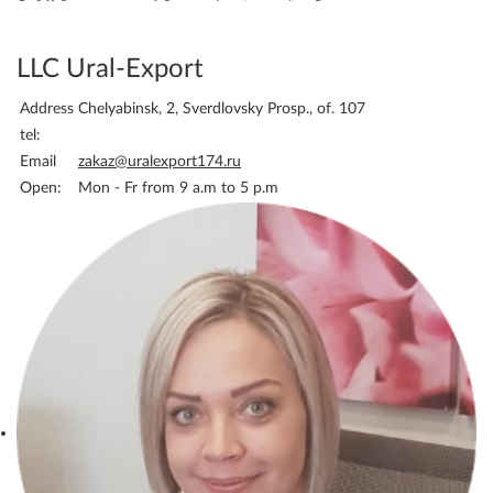
LLC Ural-Export
Address
Chelyabinsk, 2, Sverdlovsky Prosp., of. 107
tel:
Email
zakaz@uralexport174.ru
Open:
Mon - Fr from 9 a.m to 5 p.m