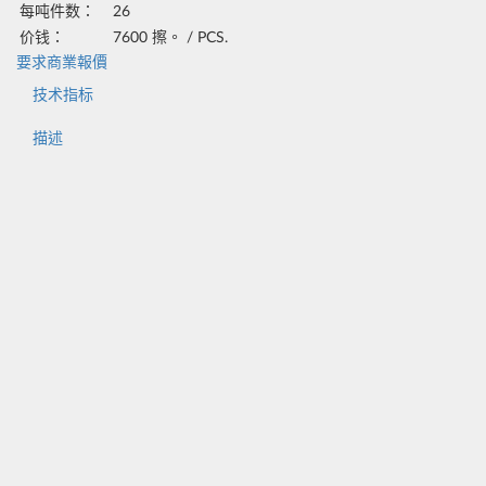
每吨件数：
26
价钱：
7600
擦。 /
PCS.
要求商業報價
技术指标
描述
Характеристика
Значение
Длина накладки, мм
800
Количество отверстий, шт.
5