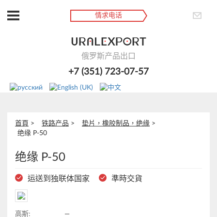
情求电话
俄罗斯产品出口
+7 (351) 723-07-57
首頁
铁路产品
垫片，橡胶制品，绝缘
绝缘 Р-50
绝缘 Р-50
运送到独联体国家
準時交貨
高斯:
—