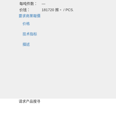
每吨件数：
—
价钱：
181720
擦。 /
PCS.
要求商業報價
价格
技术指标
描述
Наименование
Цена, руб.
Крестовина Р50 1/11 пр. 2642.01.010
181720
Характеристика
Значение
Марка стрелочного перевода
1/11
请求产品搜寻