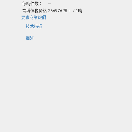
每吨件数：
—
含增值税价格
266976
擦。 /
1吨
要求商業報價
技术指标
描述
Характеристика
Значение
Класс точности
В
Класс прочности
6; 8; 9; 10; 12
Диаметр резьбы, мм
20
Шаг резьбы
2,5