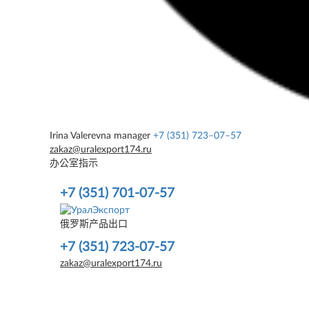
Irina Valerevna
manager
+7 (351) 723–07–57
zakaz@uralexport174.ru
办公室指示
+7 (351) 701-07-57
俄罗斯产品出口
+7 (351) 723-07-57
zakaz@uralexport174.ru