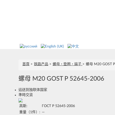
首頁
铁路产品
螺母，垫圈，端子
螺母 М20 GOST Р 
螺母 М20 GOST Р 52645-2006
运送到独联体国家
準時交貨
高斯:
ГОСТ Р 52645-2006
重量（1件）:
—