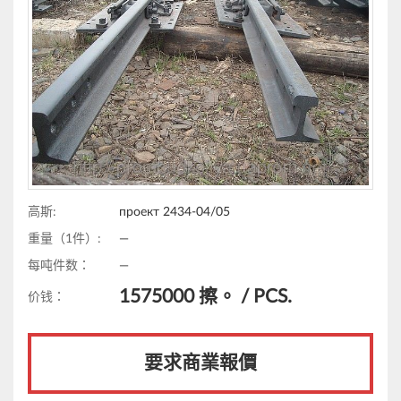
高斯:
проект 2434-04/05
重量（1件）:
—
每吨件数：
—
1575000
擦。 /
PCS.
价钱：
要求商業報價