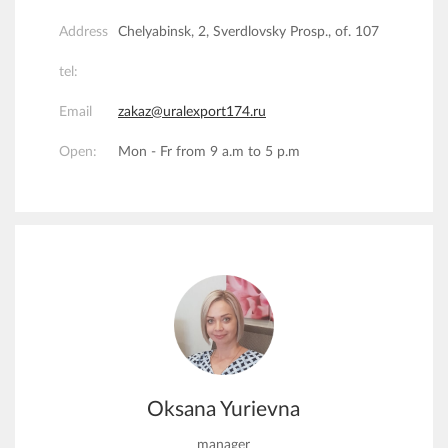
Address
Chelyabinsk, 2, Sverdlovsky Prosp., of. 107
tel:
Email
zakaz@uralexport174.ru
Open:
Mon - Fr from 9 a.m to 5 p.m
Oksana Yurievna
manager