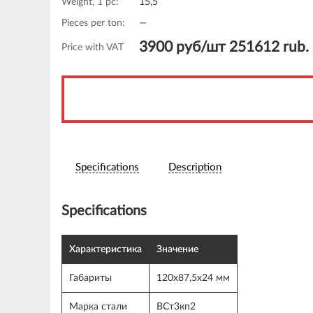
Weight, 1 pc:
15,5
Pieces per ton:
—
3900 руб/шт 251612
rub.
Price with VAT
Specifications
Description
Specifications
Характеристика
Значение
Габариты
120x87,5x24 мм
Марка стали
ВСт3кп2