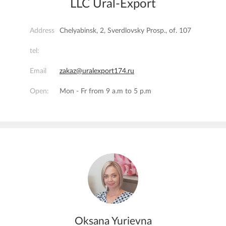
LLC Ural-Export
Address
Chelyabinsk, 2, Sverdlovsky Prosp., of. 107
tel:
Email
zakaz@uralexport174.ru
Open:
Mon - Fr from 9 a.m to 5 p.m
Oksana Yurievna