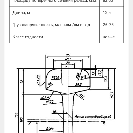
Площадь поперечного сечения рельса, см2
82,65
Длина, м
12,5
Грузонапряженность, млн.т.км /км в год
25-75
Класс годности
новые