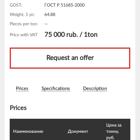
GOST:
ГОСТ Р 51685-2000
Weight, 1 pc:
64,88
Pieces per ton:
—
75 000
rub. /
1ton
Price with VAT
Request an offer
Prices
Specifications
Description
Prices
Цена за
Наименование
Документ
тонну,
руб.