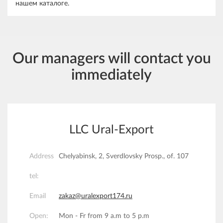
нашем каталоге.
Our managers will contact you
immediately
LLC Ural-Export
Address
Chelyabinsk, 2, Sverdlovsky Prosp., of. 107
tel:
Email
zakaz@uralexport174.ru
Open:
Mon - Fr from 9 a.m to 5 p.m