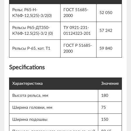
Рельс Р65-Н-
ГОСТ 51685-
52 050
К76Ф-12,5(25)-3/2(0)
2000
Рельсы Р65-ДТ350-
ТУ 0921-231-
57 242
К76Ф-12.5(25)-3/2 (0)
01124323-201
ГОСТ Р 51685-
Рельсы Р-65, кат. Т1
59 840
2000
Specifications
Характеристика
Значение
Высота рельса, мм
180
Ширина головки, мм
75
Ширина подошвы
150