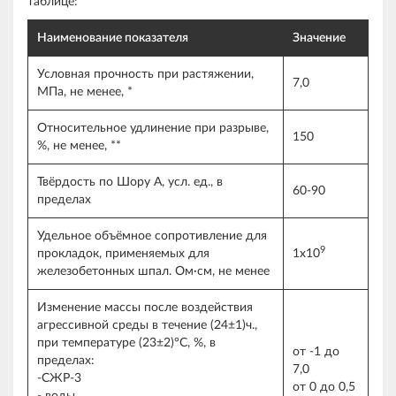
таблице:
Наименование показателя
Значение
Условная прочность при растяжении,
7,0
МПа, не менее, *
Относительное удлинение при разрыве,
150
%, не менее, **
Твёрдость по Шору А, усл. ед., в
60-90
пределах
Удельное объёмное сопротивление для
9
прокладок, применяемых для
1х10
железобетонных шпал. Ом∙см, не менее
Изменение массы после воздействия
агрессивной среды в течение (24±1)ч.,
при температуре (23±2)°С, %, в
от -1 до
пределах:
7,0
-СЖР-3
от 0 до 0,5