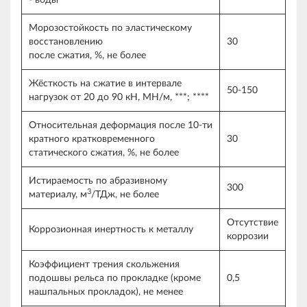
- воды
Морозостойкость по эластическому
восстановлению
30
после сжатия, %, не более
Жёсткость на сжатие в интервале
50-150
нагрузок от 20 до 90 кН, МН/м, ***; ****
Относительная деформация после 10-ти
кратного кратковременного
30
статического сжатия, %, не более
Истираемость по абразивному
300
3
материалу, м
/ТДж, не более
Отсутствие
Коррозионная инертность к металлу
коррозии
Коэффициент трения скольжения
подошвы рельса по прокладке (кроме
0,5
нашпальных прокладок), не менее