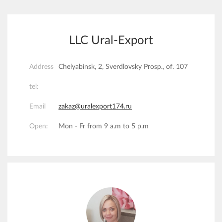
LLC Ural-Export
Address
Chelyabinsk, 2, Sverdlovsky Prosp., of. 107
tel:
Email
zakaz@uralexport174.ru
Open:
Mon - Fr from 9 a.m to 5 p.m