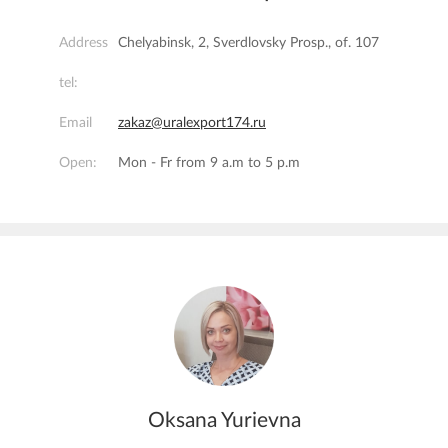
Address
Chelyabinsk, 2, Sverdlovsky Prosp., of. 107
tel:
Email
zakaz@uralexport174.ru
Open:
Mon - Fr from 9 a.m to 5 p.m
Oksana Yurievna