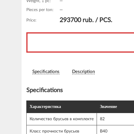
Weight, 1 pc:
—
Pieces per ton:
—
293700
rub. /
PCS.
Price:
Specifications
Description
Specifications
Характеристика
Значение
Количество брусьев в комплекте
82
Класс прочности брусьев
В40